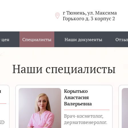
г Тюмень, ул. Максима
Горького д. 3 корпус 2
 цен
Специалисты
Наши документы
Отзы
Наши специалисты
я
Корытько
Анастасия
Валерьевна
Врач-косметолог,
ND
дерматовенеролог.