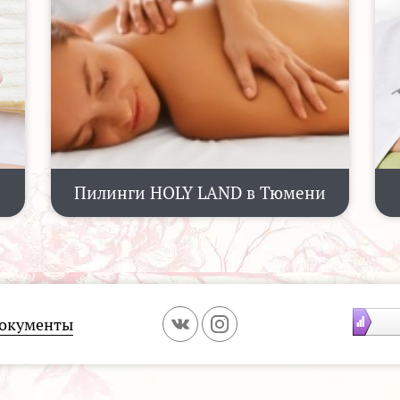
Пилинги HOLY LAND в Тюмени
окументы